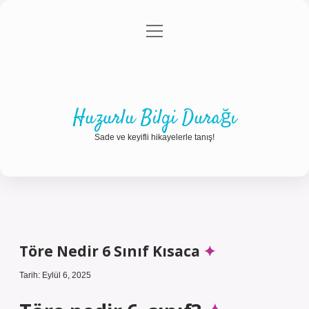
menüyü
Anasayfa
Gizlilik Politikası
Yasal Uyarı
aç
Hakkımızda
Huzurlu Bilgi Durağı
Sade ve keyifli hikayelerle tanış!
Töre Nedir 6 Sınıf Kısaca
Tarih: Eylül 6, 2025