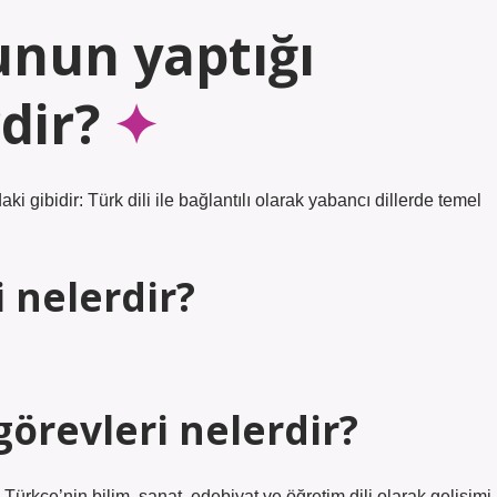
unun yaptığı
dir?
 gibidir: Türk dili ile bağlantılı olarak yabancı dillerde temel
i nelerdir?
örevleri nelerdir?
 Türkçe’nin bilim, sanat, edebiyat ve öğretim dili olarak gelişimi