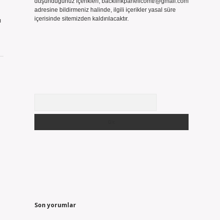
düşündüğünüz içerikleri,
backlinkpanelicomtr@gmail.com
adresine bildirmeniz halinde, ilgili içerikler yasal süre
içerisinde sitemizden kaldırılacaktır.
ı
Arama
Son yorumlar