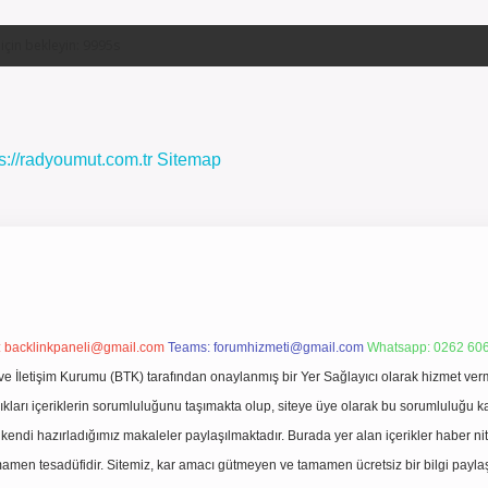
s://radyoumut.com.tr
Sitemap
:
backlinkpaneli@gmail.com
Teams:
forumhizmeti@gmail.com
Whatsapp: 0262 606
ve İletişim Kurumu (BTK) tarafından onaylanmış bir Yer Sağlayıcı olarak hizmet verm
rı içeriklerin sorumluluğunu taşımakta olup, siteye üye olarak bu sorumluluğu kabul
a kendi hazırladığımız makaleler paylaşılmaktadır. Burada yer alan içerikler haber 
tamamen tesadüfidir. Sitemiz, kar amacı gütmeyen ve tamamen ücretsiz bir bilgi pay