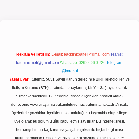
ncel giriş
Reklam ve İletişim:
E-mail:
backlinkpaneli@gmail.com
Teams:
forumhizmeti@gmail.com
Whatsapp: 0262 606 0 726
Telegram:
@karabul
Yasal Uyarı:
Sitemiz, 5651 Sayılı Kanun gereğince Bilgi Teknolojileri ve
İletişim Kurumu (BTK) tarafından onaylanmış bir Yer Sağlayıcı olarak
hizmet vermektedir. Bu nedenle, sitedeki içerikleri proaktif olarak
denetleme veya araştırma yükümlülüğümüz bulunmamaktadır. Ancak,
üyelerimiz yazdıkları içeriklerin sorumluluğunu taşımakta olup, siteye
üye olarak bu sorumluluğu kabul etmiş sayılırlar. Bu internet sitesi,
herhangi bir marka, kurum veya şahıs şirketi ile hiçbir bağlantısı
bulunmamaktadır. Sitede yalnızca kendi hazırladığımız makaleler