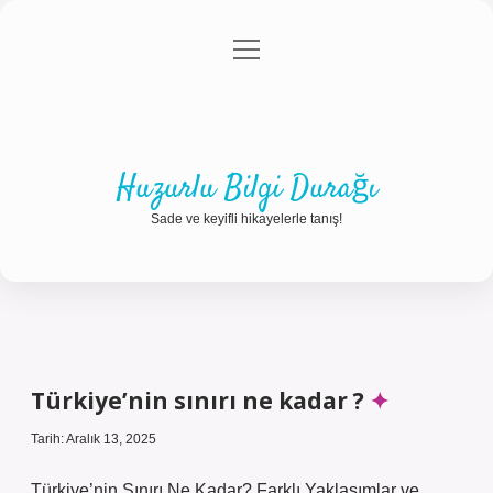
menüyü
Anasayfa
Gizlilik Politikası
Yasal Uyarı
aç
Hakkımızda
Huzurlu Bilgi Durağı
Sade ve keyifli hikayelerle tanış!
Türkiye’nin sınırı ne kadar ?
Tarih: Aralık 13, 2025
Türkiye’nin Sınırı Ne Kadar? Farklı Yaklaşımlar ve