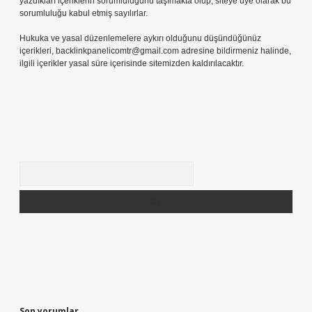
yazdıkları içeriklerin sorumluluğunu taşımakta olup, siteye üye olarak bu
sorumluluğu kabul etmiş sayılırlar.
Hukuka ve yasal düzenlemelere aykırı olduğunu düşündüğünüz
içerikleri,
backlinkpanelicomtr@gmail.com
adresine bildirmeniz halinde,
ilgili içerikler yasal süre içerisinde sitemizden kaldırılacaktır.
Arama
Son yorumlar