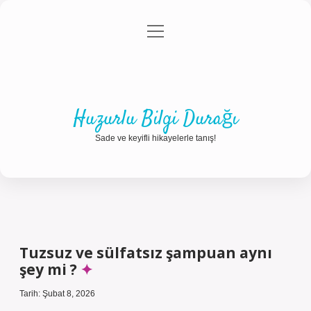
menüyü
Anasayfa
Gizlilik Politikası
Yasal Uyarı
aç
Hakkımızda
Huzurlu Bilgi Durağı
Sade ve keyifli hikayelerle tanış!
Tuzsuz ve sülfatsız şampuan aynı
şey mi ?
Tarih: Şubat 8, 2026