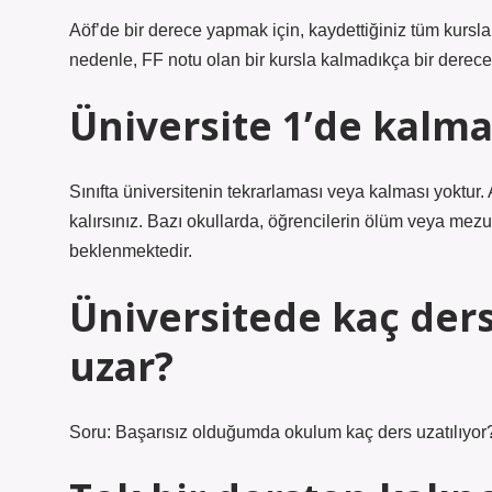
Aöf’de bir derece yapmak için, kaydettiğiniz tüm kursla
nedenle, FF notu olan bir kursla kalmadıkça bir derec
Üniversite 1’de kalma
Sınıfta üniversitenin tekrarlaması veya kalması yoktur. 
kalırsınız. Bazı okullarda, öğrencilerin ölüm veya mezun
beklenmektedir.
Üniversitede kaç der
uzar?
Soru: Başarısız olduğumda okulum kaç ders uzatılıyor? 