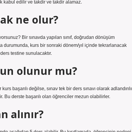
 kabul edilir ve takdir ve takdir alamaz.
sak ne olur?
riyorsunuz? Bir sınavda yapılan sınıf, doğrudan dönüşüm
rıza durumunda, kurs bir sonraki dönem/yıl içinde tekrarlanacak
ders testine sunulacaktır.
zun olunur mu?
rs başarılı değilse, sınav tek bir ders sınavı olarak adlandırılır
 Bu derste başarılı olan öğrenciler mezun olabilirler.
n alınır?
emde aşağıdan 5 ders alabilir. Bu kısıtlamada, öğrencinin nedeni