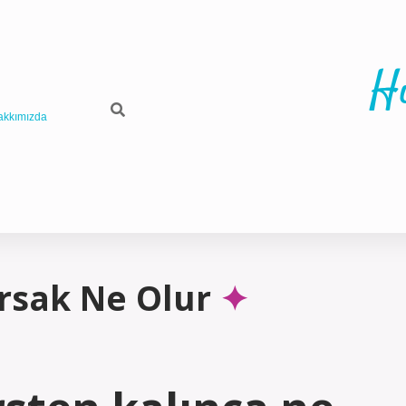
H
akkımızda
ırsak Ne Olur