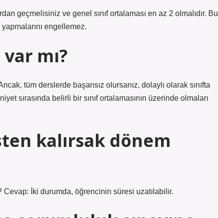
rdan geçmelisiniz ve genel sınıf ortalaması en az 2 olmalıdır. Bu
e yapmalarını engellemez.
 var mı?
Ancak, tüm derslerde başarısız olursanız, dolaylı olarak sınıfta
iyet sırasında belirli bir sınıf ortalamasının üzerinde olmaları
sten kalırsak dönem
Cevap: İki durumda, öğrencinin süresi uzatılabilir.