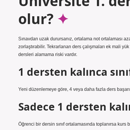
Üniversite 1. de
olur?
Sınavdan uzak durursanız, ortalama not ortalaması azal
zorlaştırabilir. Tekrarlanan ders çalışmaları ek mali yük
dersleri alamama riski vardır.
1 dersten kalınca sını
Yeni düzenlemeye göre, 4 veya daha fazla ders başarısız
Sadece 1 dersten kalı
Öğrenci bir dersin sınıf ortalamasında toplanırsa kurs ba