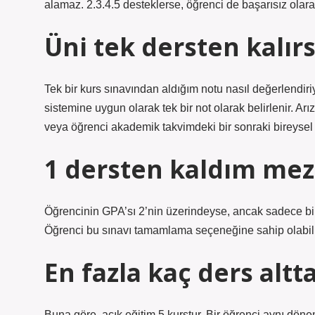
alamaz. 2.3.4.5 desteklerse, öğrenci de başarısız olarak
Üni tek dersten kalır
Tek bir kurs sınavından aldığım notu nasıl değerlendi
sistemine uygun olarak tek bir not olarak belirlenir. A
veya öğrenci akademik takvimdeki bir sonraki bireysel 
1 dersten kaldım me
Öğrencinin GPA’sı 2’nin üzerindeyse, ancak sadece bir ku
Öğrenci bu sınavı tamamlama seçeneğine sahip olabilir.
En fazla kaç ders altta
Buna göre, açık eğitim 5 kurstur. Bir öğrenci aynı dön