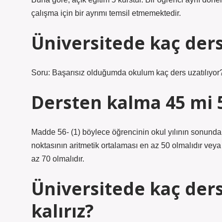
çalışma için bir ayrımı temsil etmemektedir.
Üniversitede kaç der
Soru: Başarısız olduğumda okulum kaç ders uzatılıyor? 
Dersten kalma 45 mi 
Madde 56- (1) böylece öğrencinin okul yılının sonunda 
noktasının aritmetik ortalaması en az 50 olmalıdır vey
az 70 olmalıdır.
Üniversitede kaç ders
kalırız?