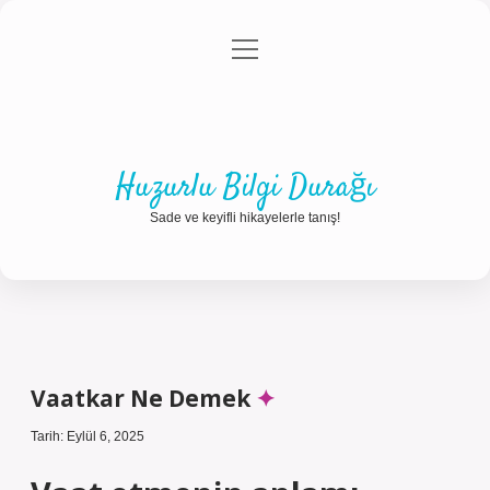
menüyü
Anasayfa
Gizlilik Politikası
Yasal Uyarı
aç
Hakkımızda
Huzurlu Bilgi Durağı
Sade ve keyifli hikayelerle tanış!
Vaatkar Ne Demek
Tarih: Eylül 6, 2025