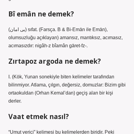
Bî emân ne demek?
(ﺑﻰ ﺍﻣﺎﻥ) sıfat. (Farsça. B & Bi-Emān ile Emān),
olumsuzluğu açıklayan) amansız, mantıksız, acımasız,
acımasızdır: nigâh-z bîamân gāret-fz-.
Zırtapoz argoda ne demek?
I. (Kök, Yunan sonekiyle biten kelimeler tarafından
bilinmiyor. Atlama, çılgın, değersiz, domuzlar: Bizim gibi
ortaokuldan (Orhan Kemal’dan) geçiş alan bir kişi
derler.
Vaat etmek nasıl?
“Umut verici” kelimesi bu kelimelerden biridir. Peki