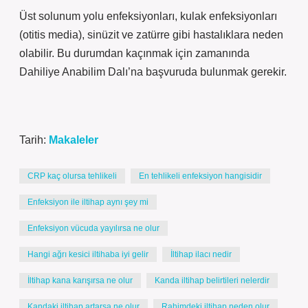
Üst solunum yolu enfeksiyonları, kulak enfeksiyonları
(otitis media), sinüzit ve zatürre gibi hastalıklara neden
olabilir. Bu durumdan kaçınmak için zamanında
Dahiliye Anabilim Dalı’na başvuruda bulunmak gerekir.
Tarih:
Makaleler
CRP kaç olursa tehlikeli
En tehlikeli enfeksiyon hangisidir
Enfeksiyon ile iltihap aynı şey mi
Enfeksiyon vücuda yayılırsa ne olur
Hangi ağrı kesici iltihaba iyi gelir
İltihap ilacı nedir
İltihap kana karışırsa ne olur
Kanda iltihap belirtileri nelerdir
Kandaki iltihap artarsa ne olur
Rahimdeki iltihap neden olur