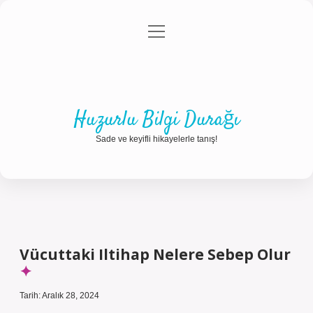
menüyü
Anasayfa
Gizlilik Politikası
Yasal Uyarı
aç
Hakkımızda
Huzurlu Bilgi Durağı
Sade ve keyifli hikayelerle tanış!
Vücuttaki Iltihap Nelere Sebep Olur
Tarih: Aralık 28, 2024