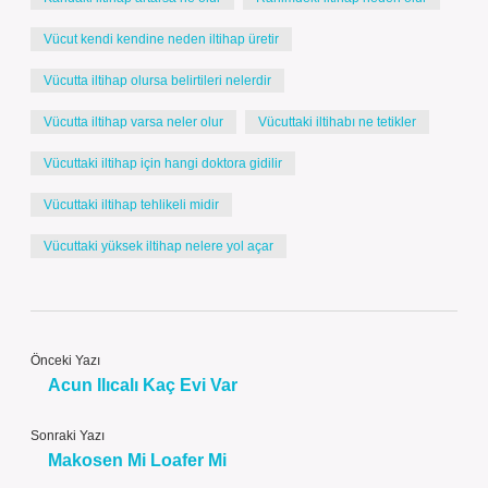
Vücut kendi kendine neden iltihap üretir
Vücutta iltihap olursa belirtileri nelerdir
Vücutta iltihap varsa neler olur
Vücuttaki iltihabı ne tetikler
Vücuttaki iltihap için hangi doktora gidilir
Vücuttaki iltihap tehlikeli midir
Vücuttaki yüksek iltihap nelere yol açar
Önceki Yazı
Acun Ilıcalı Kaç Evi Var
Sonraki Yazı
Makosen Mi Loafer Mi