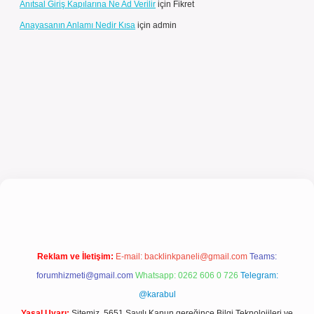
Anıtsal Giriş Kapılarına Ne Ad Verilir
için
Fikret
Anayasanın Anlamı Nedir Kısa
için
admin
ncel giriş
Reklam ve İletişim:
E-mail:
backlinkpaneli@gmail.com
Teams:
forumhizmeti@gmail.com
Whatsapp: 0262 606 0 726
Telegram:
@karabul
Yasal Uyarı:
Sitemiz, 5651 Sayılı Kanun gereğince Bilgi Teknolojileri ve