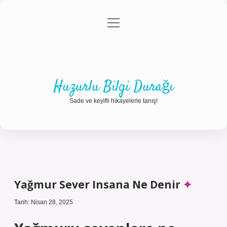
menüyü
Anasayfa
Gizlilik Politikası
Yasal Uyarı
aç
Hakkımızda
Huzurlu Bilgi Durağı
Sade ve keyifli hikayelerle tanış!
Yağmur Sever Insana Ne Denir
Tarih: Nisan 28, 2025