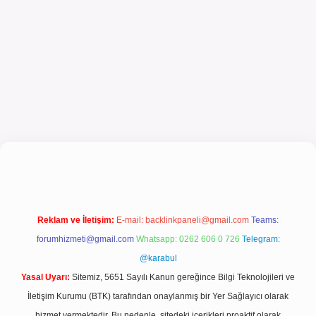
et güncel giriş
Reklam ve İletişim:
E-mail:
backlinkpaneli@gmail.com
Teams:
forumhizmeti@gmail.com
Whatsapp: 0262 606 0 726
Telegram:
@karabul
Yasal Uyarı:
Sitemiz, 5651 Sayılı Kanun gereğince Bilgi Teknolojileri ve
İletişim Kurumu (BTK) tarafından onaylanmış bir Yer Sağlayıcı olarak
hizmet vermektedir. Bu nedenle, sitedeki içerikleri proaktif olarak