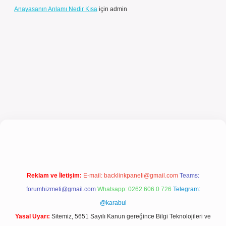
Anayasanın Anlamı Nedir Kısa
için
admin
güncel giriş
Reklam ve İletişim:
E-mail:
backlinkpaneli@gmail.com
Teams:
forumhizmeti@gmail.com
Whatsapp: 0262 606 0 726
Telegram:
@karabul
Yasal Uyarı:
Sitemiz, 5651 Sayılı Kanun gereğince Bilgi Teknolojileri ve