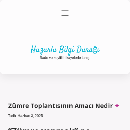
menüyü
Anasayfa
Gizlilik Politikası
Yasal Uyarı
aç
Hakkımızda
Huzurlu Bilgi Durağı
Sade ve keyifli hikayelerle tanış!
Zümre Toplantısının Amacı Nedir
Tarih: Haziran 3, 2025