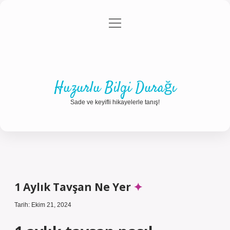
menüyü
Anasayfa
Gizlilik Politikası
Yasal Uyarı
aç
Hakkımızda
Huzurlu Bilgi Durağı
Sade ve keyifli hikayelerle tanış!
1 Aylık Tavşan Ne Yer
Tarih: Ekim 21, 2024