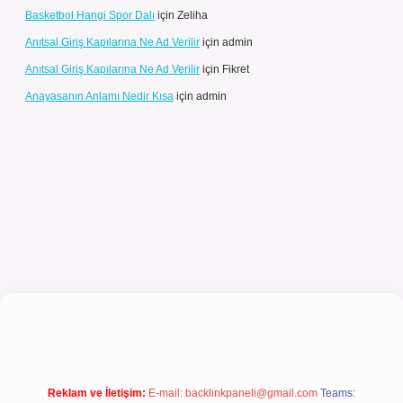
Basketbol Hangi Spor Dalı
için
Zeliha
Anıtsal Giriş Kapılarına Ne Ad Verilir
için
admin
Anıtsal Giriş Kapılarına Ne Ad Verilir
için
Fikret
Anayasanın Anlamı Nedir Kısa
için
admin
giriş
Reklam ve İletişim:
E-mail:
backlinkpaneli@gmail.com
Teams: