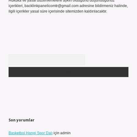
Hukuka ve yasal düzenlemelere aykırı olduğunu düşündüğünüz
içerikleri,
backlinkpanelicomtr@gmail.com
adresine bildirmeniz halinde,
ilgili içerikler yasal süre içerisinde sitemizden kaldırılacaktır.
Arama
Son yorumlar
Basketbol Hangi Spor Dalı
için
admin