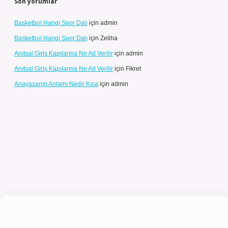
Son yorumlar
Basketbol Hangi Spor Dalı
için
admin
Basketbol Hangi Spor Dalı
için
Zeliha
Anıtsal Giriş Kapılarına Ne Ad Verilir
için
admin
Anıtsal Giriş Kapılarına Ne Ad Verilir
için
Fikret
Anayasanın Anlamı Nedir Kısa
için
admin
giriş