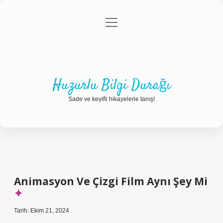
menüyü
Anasayfa
Gizlilik Politikası
Yasal Uyarı
aç
Hakkımızda
Huzurlu Bilgi Durağı
Sade ve keyifli hikayelerle tanış!
Animasyon Ve Çizgi Film Aynı Şey Mi
Tarih: Ekim 21, 2024