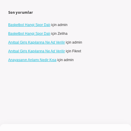
Son yorumlar
Basketbol Hangi Spor Dalı
için
admin
Basketbol Hangi Spor Dalı
için
Zeliha
Anıtsal Giriş Kapılarına Ne Ad Verilir
için
admin
Anıtsal Giriş Kapılarına Ne Ad Verilir
için
Fikret
Anayasanın Anlamı Nedir Kısa
için
admin
l giriş