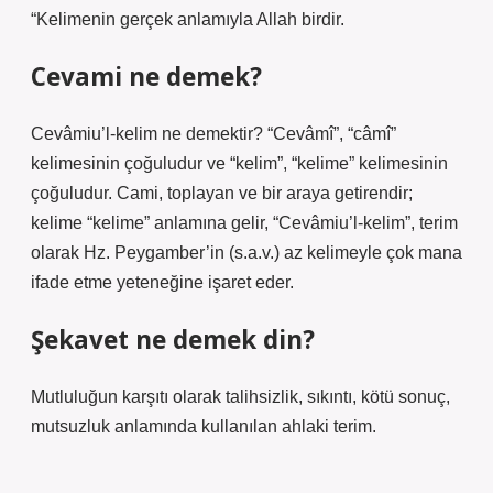
“Kelimenin gerçek anlamıyla Allah birdir.
Cevami ne demek?
Cevâmiu’l-kelim ne demektir? “Cevâmî”, “câmî”
kelimesinin çoğuludur ve “kelim”, “kelime” kelimesinin
çoğuludur. Cami, toplayan ve bir araya getirendir;
kelime “kelime” anlamına gelir, “Cevâmiu’l-kelim”, terim
olarak Hz. Peygamber’in (s.a.v.) az kelimeyle çok mana
ifade etme yeteneğine işaret eder.
Şekavet ne demek din?
Mutluluğun karşıtı olarak talihsizlik, sıkıntı, kötü sonuç,
mutsuzluk anlamında kullanılan ahlaki terim.