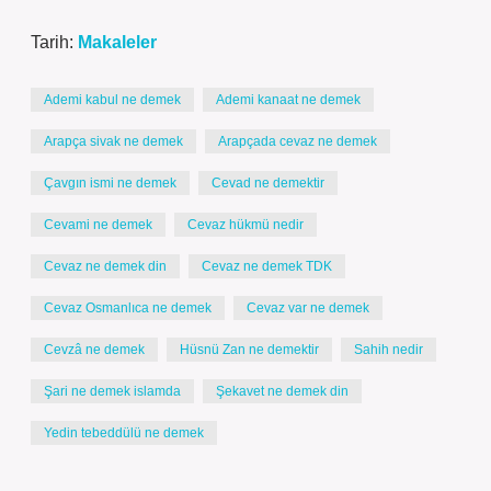
Tarih:
Makaleler
Ademi kabul ne demek
Ademi kanaat ne demek
Arapça sivak ne demek
Arapçada cevaz ne demek
Çavgın ismi ne demek
Cevad ne demektir
Cevami ne demek
Cevaz hükmü nedir
Cevaz ne demek din
Cevaz ne demek TDK
Cevaz Osmanlıca ne demek
Cevaz var ne demek
Cevzâ ne demek
Hüsnü Zan ne demektir
Sahih nedir
Şari ne demek islamda
Şekavet ne demek din
Yedin tebeddülü ne demek