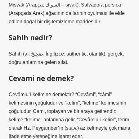
Misvak (Arapça: السواك – sivak), Salvadora persica
(Arapçada Arak) ağacının dallarının oyulması ile elde
edilen doğal bir diş temizleme maddesidir.
Sahih nedir?
Sahih (ar. صَحِيحٌ, İngilizce: authentic, otantik), gerçek,
doğru anlamına gelen sıfat.
Cevami ne demek?
Cevâmiu’l-kelim ne demektir? “Cevâmî”, “câmî”
kelimesinin çoğuludur ve “kelim”, “kelime” kelimesinin
çoğuludur. Cami, toplayan ve bir araya getirendir;
kelime “kelime” anlamına gelir, “Cevâmiu’l-kelim”, terim
olarak Hz. Peygamber’in (s.a.v.) az kelimeyle çok mana
ifade etme yeteneğine işaret eder.