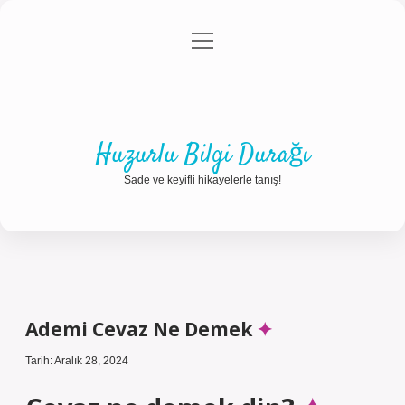
menüyü
Anasayfa
Gizlilik Politikası
Yasal Uyarı
aç
Hakkımızda
Huzurlu Bilgi Durağı
Sade ve keyifli hikayelerle tanış!
Ademi Cevaz Ne Demek
Tarih: Aralık 28, 2024