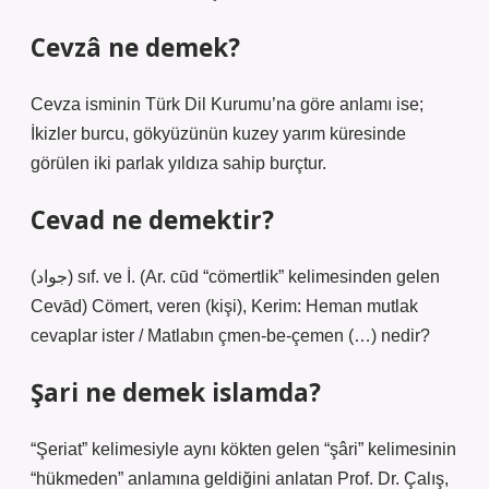
Cevzâ ne demek?
Cevza isminin Türk Dil Kurumu’na göre anlamı ise;
İkizler burcu, gökyüzünün kuzey yarım küresinde
görülen iki parlak yıldıza sahip burçtur.
Cevad ne demektir?
(ﺟﻮﺍﺩ) sıf. ve İ. (Ar. cūd “cömertlik” kelimesinden gelen
Cevād) Cömert, veren (kişi), Kerim: Heman mutlak
cevaplar ister / Matlabın çmen-be-çemen (…) nedir?
Şari ne demek islamda?
“Şeriat” kelimesiyle aynı kökten gelen “şâri” kelimesinin
“hükmeden” anlamına geldiğini anlatan Prof. Dr. Çalış,