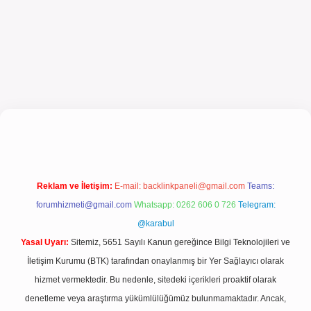
iriş
Reklam ve İletişim:
E-mail:
backlinkpaneli@gmail.com
Teams:
forumhizmeti@gmail.com
Whatsapp: 0262 606 0 726
Telegram:
@karabul
Yasal Uyarı:
Sitemiz, 5651 Sayılı Kanun gereğince Bilgi Teknolojileri ve
İletişim Kurumu (BTK) tarafından onaylanmış bir Yer Sağlayıcı olarak
hizmet vermektedir. Bu nedenle, sitedeki içerikleri proaktif olarak
denetleme veya araştırma yükümlülüğümüz bulunmamaktadır. Ancak,