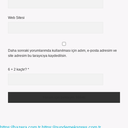
Web Sitesi
Daha sonraki yorumlarımda kullanılması için adım, e-posta adresim ve
site adresim bu tarayıcıya kaydedilsin.
6 + 2 kaçtır?
*
https://hazera.com.tr
https://gundemekspres.com.tr