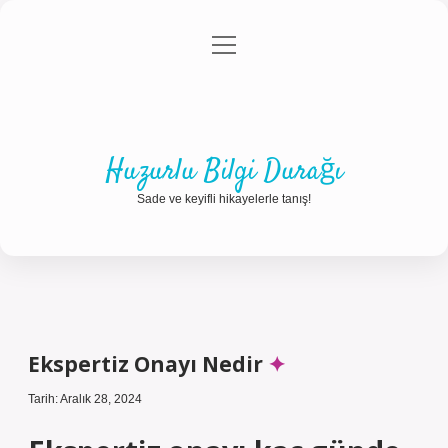
menüyü
Anasayfa
Gizlilik Politikası
Yasal Uyarı
aç
Hakkımızda
Huzurlu Bilgi Durağı
Sade ve keyifli hikayelerle tanış!
Ekspertiz Onayı Nedir
Tarih: Aralık 28, 2024