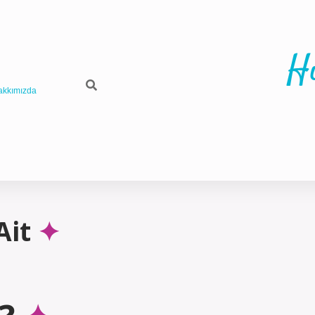
H
akkımızda
Ait