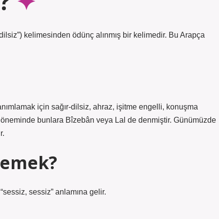
?
nımlamak için sağır-dilsiz, ahraz, işitme engelli, konuşma
nlı döneminde bunlara Bîzebân veya Lal de denmiştir. Günümüzde
r.
 demek?
apça χrs kökünden gelen bir kelimedir, aχras أخرس, “sessiz, sessiz” anlamına gelir.