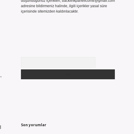
düşündüğünüz içerikleri,
backlinkpanelicomtr@gmail.com
adresine bildirmeniz halinde, ilgili içerikler yasal süre
içerisinde sitemizden kaldırılacaktır.
Arama
,
Son yorumlar
l