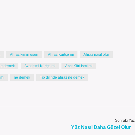
k
Ahraz kimin eseri
Ahraz Kürtçe mi
Ahraz nasıl olur
 ne demek
Azat ismi Kürtçe mi
Azer Kürt ismi mi
 mı
ne demek
Tıp dilinde ahraz ne demek
Sonraki Yaz
Yüz Nasıl Daha Güzel Olur