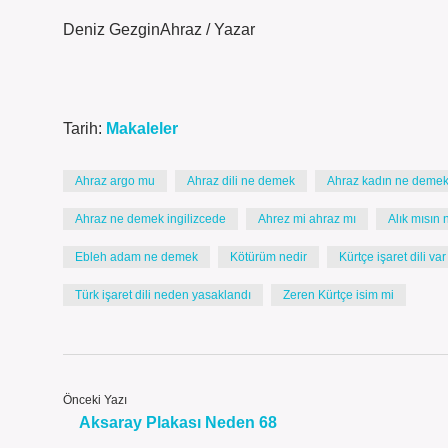
Deniz GezginAhraz / Yazar
Tarih:
Makaleler
Ahraz argo mu
Ahraz dili ne demek
Ahraz kadın ne deme
Ahraz ne demek ingilizcede
Ahrez mi ahraz mı
Alık mısın
Ebleh adam ne demek
Kötürüm nedir
Kürtçe işaret dili var
Türk işaret dili neden yasaklandı
Zeren Kürtçe isim mi
Önceki Yazı
Aksaray Plakası Neden 68