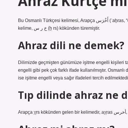
Ahraz Kürtçe mi
Bu Osmanlı Türkçesi kelimesi, Arapça أَخْرَس‎ (ʾaḫras, “dilsiz”) kelimesinden ödünç alınmış bir kelimedir. Bu Arapça
kelime, خ ر س‎ (ḫ rs) kökünden türemiştir.
Ahraz dili ne demek?
Dilimizde geçmişten günümüze işitme engelli kişileri ta
engelli gibi pek çok farklı ifade kullanılmıştır. Osma
ise işitme engelli veya sağır ifadeleri tercih edilmektedi
Tıp dilinde ahraz ne
Ar