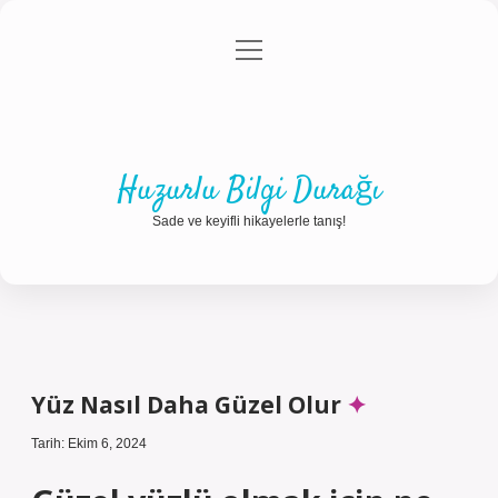
menüyü
Anasayfa
Gizlilik Politikası
Yasal Uyarı
aç
Hakkımızda
Huzurlu Bilgi Durağı
Sade ve keyifli hikayelerle tanış!
Yüz Nasıl Daha Güzel Olur
Tarih: Ekim 6, 2024