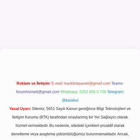
giriş
Reklam ve İletişim:
E-mail:
backlinkpaneli@gmail.com
Teams:
forumhizmeti@gmail.com
Whatsapp: 0262 606 0 726
Telegram:
@karabul
Yasal Uyarı:
Sitemiz, 5651 Sayılı Kanun gereğince Bilgi Teknolojileri ve
İletişim Kurumu (BTK) tarafından onaylanmış bir Yer Sağlayıcı olarak
hizmet vermektedir. Bu nedenle, sitedeki içerikleri proaktif olarak
denetleme veya araştırma yükümlülüğümüz bulunmamaktadır. Ancak,