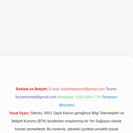
el giriş
Reklam ve İletişim:
E-mail:
backlinkpaneli@gmail.com
Teams:
forumhizmeti@gmail.com
Whatsapp: 0262 606 0 726
Telegram:
@karabul
Yasal Uyarı:
Sitemiz, 5651 Sayılı Kanun gereğince Bilgi Teknolojileri ve
İletişim Kurumu (BTK) tarafından onaylanmış bir Yer Sağlayıcı olarak
hizmet vermektedir. Bu nedenle, sitedeki içerikleri proaktif olarak