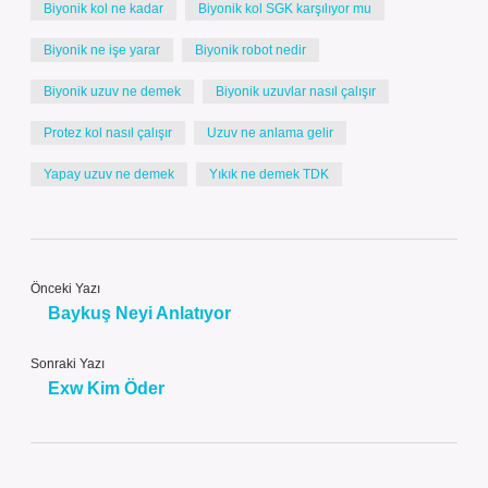
Biyonik kol ne kadar
Biyonik kol SGK karşılıyor mu
Biyonik ne işe yarar
Biyonik robot nedir
Biyonik uzuv ne demek
Biyonik uzuvlar nasıl çalışır
Protez kol nasıl çalışır
Uzuv ne anlama gelir
Yapay uzuv ne demek
Yıkık ne demek TDK
Önceki Yazı
Baykuş Neyi Anlatıyor
Sonraki Yazı
Exw Kim Öder