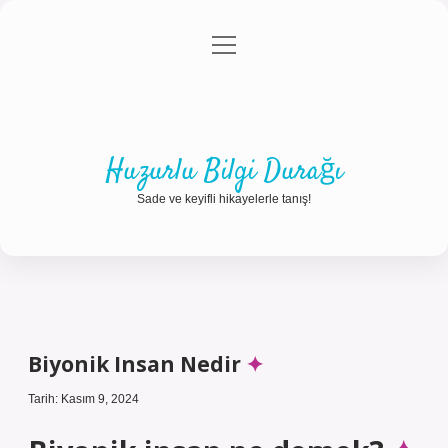
menüyü
Anasayfa
Gizlilik Politikası
Yasal Uyarı
aç
Hakkımızda
Huzurlu Bilgi Durağı
Sade ve keyifli hikayelerle tanış!
Biyonik Insan Nedir
Tarih: Kasım 9, 2024