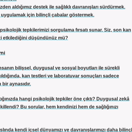
en aldığımız destek ile sağlıklı davranışları sürdürmek.
e uygulamak için bilinçli çabalar göstermek.
psikolojik tepkilerimizi sorgulama fırsatı sunar. Siz, son kan
sizi etkilediğini düşündünüz mü?
imi
sanın bilişsel, duygusal ve sosyal boyutları ile sürekli
ıldığında, kan testleri ve laboratuvar sonuçları sadece
 bir aynasıdır.
ığınızda hangi psikolojik tepkiler öne çıktı? Duygusal zekâ
ekillendi? Bu sorular, hem kendinizi hem de sağlığınızı
lında kendi içsel dünyamızı ve davranışlarımızı daha bilinçl