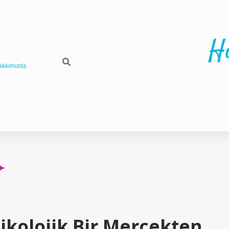
H
akkımızda
ikolojik Bir Mercekten