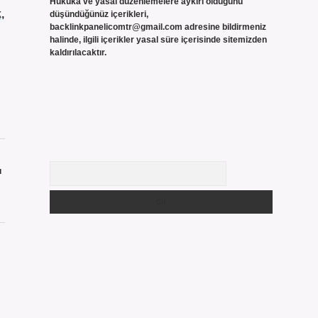
Hukuka ve yasal düzenlemelere aykırı olduğunu
,
düşündüğünüz içerikleri,
backlinkpanelicomtr@gmail.com
adresine bildirmeniz
halinde, ilgili içerikler yasal süre içerisinde sitemizden
kaldırılacaktır.
Arama
ı