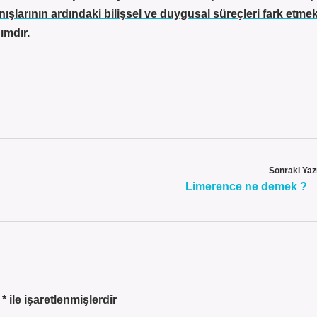
ışlarının ardındaki bilişsel ve duygusal süreçleri fark etmek
ımdır.
Sonraki Yaz
Limerence ne demek ?
r
*
ile işaretlenmişlerdir