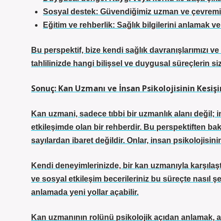
Sosyal destek: Güvendiğimiz uzman ve çevremizd
Eğitim ve rehberlik: Sağlık bilgilerini anlamak v
Bu perspektif, bize kendi sağlık davranışlarımızı ve 
tahlilinizde hangi bilişsel ve duygusal süreçlerin 
Sonuç: Kan Uzmanı ve İnsan Psikolojisinin Kesiş
Kan uzmani, sadece tıbbi bir uzmanlık alanı değil; in
etkileşimde olan bir rehberdir. Bu perspektiften bak
sayılardan ibaret değildir. Onlar, insan psikolojisinin
Kendi deneyimlerinizde, bir kan uzmanıyla karşılaşt
ve sosyal etkileşim becerileriniz bu süreçte nasıl ş
anlamada yeni yollar açabilir.
Kan uzmanının rolünü psikolojik açıdan anlamak, as