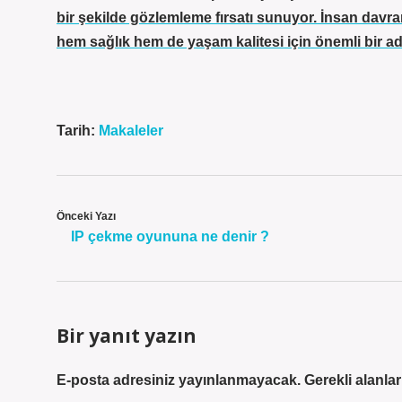
bir şekilde gözlemleme fırsatı sunuyor. İnsan davran
hem sağlık hem de yaşam kalitesi için önemli bir ad
Tarih:
Makaleler
Önceki Yazı
IP çekme oyununa ne denir ?
Bir yanıt yazın
E-posta adresiniz yayınlanmayacak.
Gerekli alanla