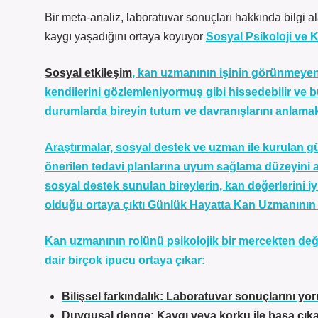
Bir meta-analiz, laboratuvar sonuçları hakkında bilgi a
kaygı yaşadığını ortaya koyuyor
Sosyal Psikoloji ve
Sosyal etkileşim
, kan uzmanının işinin görünmeyen
kendilerini gözlemleniyormuş gibi hissedebilir ve bu
durumlarda bireyin tutum ve davranışlarını anlamak 
Araştırmalar, sosyal destek ve uzman ile kurulan gü
önerilen tedavi planlarına uyum sağlama düzeyini ar
sosyal destek sunulan bireylerin, kan değerlerini
olduğu ortaya çıktı
Günlük Hayatta Kan Uzmanının P
Kan uzmanının rolünü psikolojik bir mercekten değ
dair birçok ipucu ortaya çıkar:
Bilişsel farkındalık: Laboratuvar sonuçlarını y
Duygusal denge: Kaygı veya korku ile başa çık