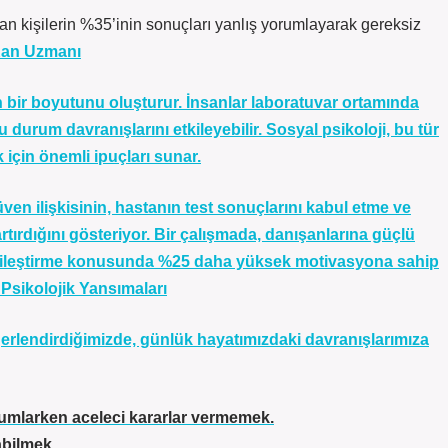
lan kişilerin %35’inin sonuçları yanlış yorumlayarak gereksiz
 Kan Uzmanı
 bir boyutunu oluşturur. İnsanlar laboratuvar ortamında
 durum davranışlarını etkileyebilir. Sosyal psikoloji, bu tür
için önemli ipuçları sunar.
ven ilişkisinin, hastanın test sonuçlarını kabul etme ve
tırdığını gösteriyor. Bir çalışmada, danışanlarına güçlü
 iyileştirme konusunda %25 daha yüksek motivasyona sahip
sikolojik Yansımaları
erlendirdiğimizde, günlük hayatımızdaki davranışlarımıza
orumlarken aceleci kararlar vermemek.
abilmek.