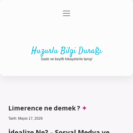
menüyü
Anasayfa
Gizlilik Politikası
Yasal Uyarı
aç
Hakkımızda
Huzurlu Bilgi Durağı
Sade ve keyifli hikayelerle tanış!
Limerence ne demek ?
Tarih: Mayıs 17, 2026
İdealize Ne? – Sosyal Medya ve