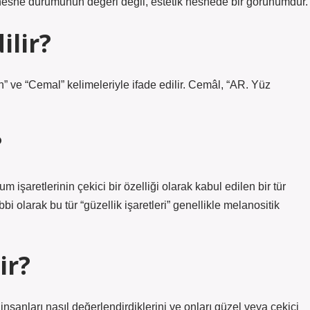
 nesne durumunun değeri değil, estetik nesnede bir görünümdür.
ilir?
n” ve “Cemal” kelimeleriyle ifade edilir. Cemâl, “AR. Yüz
?
m işaretlerinin çekici bir özelliği olarak kabul edilen bir tür
bbi olarak bu tür “güzellik işaretleri” genellikle melanositik
ir?
 insanları nasıl değerlendirdiklerini ve onları güzel veya çekici