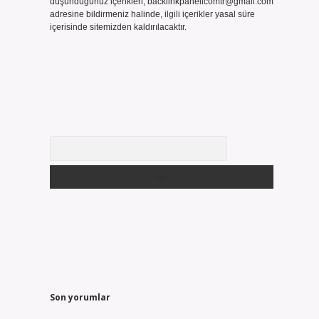
düşündüğünüz içerikleri,
backlinkpanelicomtr@gmail.com
adresine bildirmeniz halinde, ilgili içerikler yasal süre
içerisinde sitemizden kaldırılacaktır.
Arama
Son yorumlar