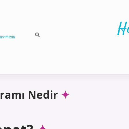
H
akkımızda
vramı Nedir